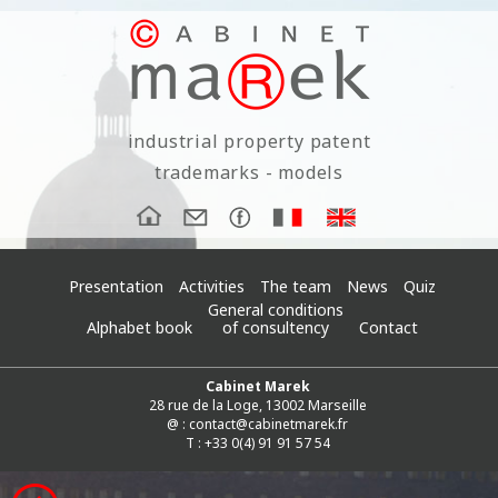
industrial property patent
trademarks - models
Presentation
Activities
The team
News
Quiz
General conditions
Alphabet book
of consultency
Contact
Cabinet Marek
28 rue de la Loge, 13002 Marseille
@ :
contact@cabinetmarek.fr
T : +33 0(4) 91 91 57 54