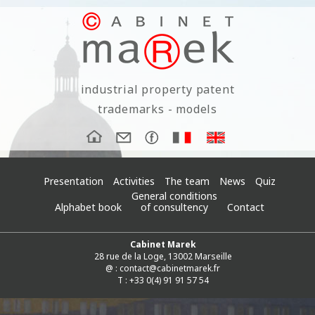
industrial property patent
trademarks - models
Presentation
Activities
The team
News
Quiz
General conditions
Alphabet book
of consultency
Contact
Cabinet Marek
28 rue de la Loge, 13002 Marseille
@ :
contact@cabinetmarek.fr
T : +33 0(4) 91 91 57 54