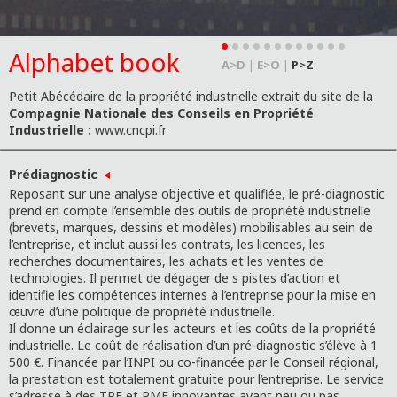
Alphabet book
A>D
|
E>O
|
P>Z
Petit Abécédaire de la propriété industrielle extrait du site de la
Compagnie Nationale des Conseils en Propriété
Industrielle :
www.cncpi.fr
Prédiagnostic
Reposant sur une analyse objective et qualifiée, le pré-diagnostic
prend en compte l’ensemble des outils de propriété industrielle
(brevets, marques, dessins et modèles) mobilisables au sein de
l’entreprise, et inclut aussi les contrats, les licences, les
recherches documentaires, les achats et les ventes de
technologies. Il permet de dégager de s pistes d’action et
identifie les compétences internes à l’entreprise pour la mise en
œuvre d’une politique de propriété industrielle.
Il donne un éclairage sur les acteurs et les coûts de la propriété
industrielle. Le coût de réalisation d’un pré-diagnostic s’élève à 1
500 €. Financée par l’INPI ou co-financée par le Conseil régional,
la prestation est totalement gratuite pour l’entreprise. Le service
s’adresse à des TPE et PME innovantes ayant peu ou pas