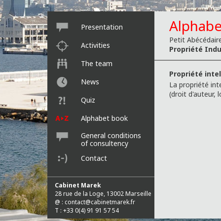
Alphabe
Presentation
Petit Abécédaire
Activities
Propriété Indus
The team
Propriété inte
News
La propriété inte
(droit d'auteur, l
Quiz
Alphabet book
General conditions
of consultency
Contact
Cabinet Marek
28 rue de la Loge, 13002 Marseille
@ :
contact@cabinetmarek.fr
T : +33 0(4) 91 91 57 54