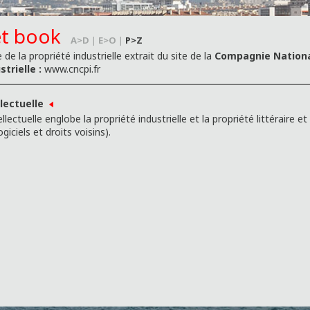
t book
A>D
|
E>O
|
P>Z
 de la propriété industrielle extrait du site de la
Compagnie Nationa
trielle :
www.cncpi.fr
llectuelle
llectuelle englobe la propriété industrielle et la propriété littéraire et
ogiciels et droits voisins).